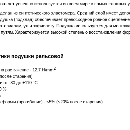
ого лет успешно используется во всем мире в самых сложных 
делан из синтетического эластомера. Средний слой имеет допо
душка (подклад) обеспечивает превосходное ровное сцепление 
атериалам, ультрафиолету. Подушка используется для монтажа
о путям. Характеризуется высокой степенью восстановления ф
тики подушки рельсовой
2
на растяжение - 12,7 H/mm
после старения)
 от -30 до +110 °C
0 %
%
 формы (прогибание) - <5% (<20% после старения)