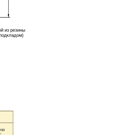
ой из резины
 подкладом)