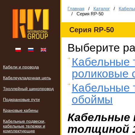
Главная
/
Каталог
/
Кабель
/
Серия RP-50
Серия RP-50
Выберите ра
Кабельные 
Кабели и провода
роликовые 
Кабелеукладочная цепь
Кабельные 
Троллейный шинопровод
обоймы
Подкрановые пути
Крановые кабины
Кабельные 
Кабельные подвески,
толщиной 
кабельные тележки и
комплектующие